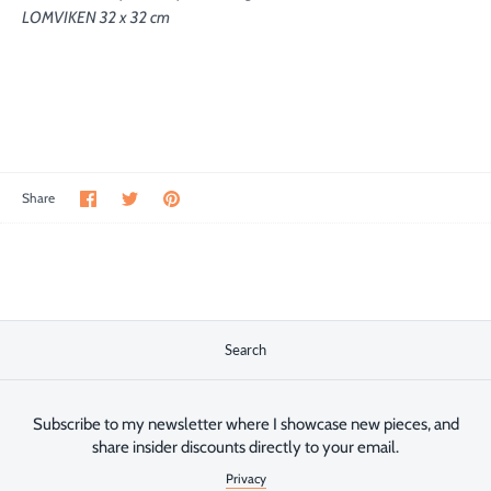
LOMVIKEN 32 x 32 cm
Share
Share
Pin
Share
on
on
the
Facebook
Twitter
main
image
Search
Subscribe to my newsletter where I showcase new pieces, and
share insider discounts directly to your email.
Privacy