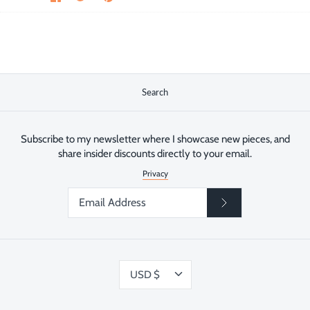
on
on
the
Facebook
Twitter
main
image
Search
Subscribe to my newsletter where I showcase new pieces, and
share insider discounts directly to your email.
Privacy
Currency
USD $