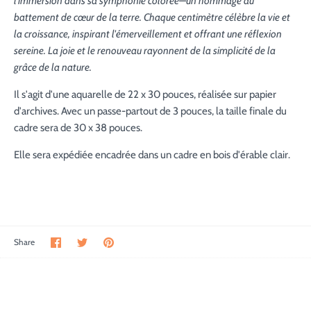
l'immersion dans sa symphonie colorée—un hommage au
battement de cœur de la terre. Chaque centimètre célèbre la vie et
la croissance, inspirant l'émerveillement et offrant une réflexion
sereine. La joie et le renouveau rayonnent de la simplicité de la
grâce de la nature.
Il s'agit d'une aquarelle de 22 x 30 pouces, réalisée sur papier
d'archives. Avec un passe-partout de 3 pouces, la taille finale du
cadre sera de 30 x 38 pouces.
Elle sera expédiée encadrée dans un cadre en bois d'érable clair.
Share
Share
Pin
Share
on
on
the
Facebook
Twitter
main
image