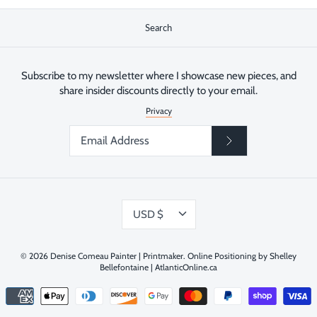
Search
Subscribe to my newsletter where I showcase new pieces, and
share insider discounts directly to your email.
Privacy
Currency
USD $
© 2026
Denise Comeau Painter | Printmaker
.
Online Positioning by Shelley
Bellefontaine | AtlanticOnline.ca