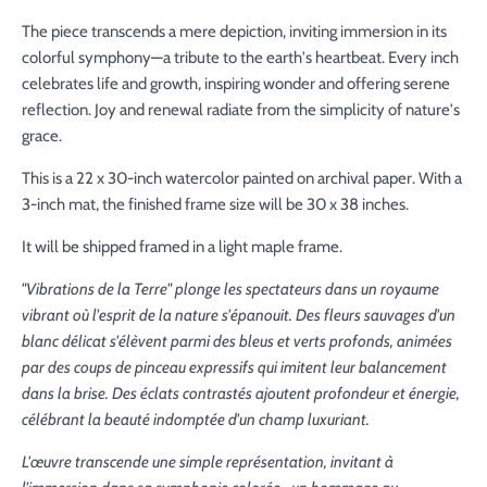
The piece transcends a mere depiction, inviting immersion in its
colorful symphony—a tribute to the earth's heartbeat. Every inch
celebrates life and growth, inspiring wonder and offering serene
reflection. Joy and renewal radiate from the simplicity of nature's
grace.
This is a 22 x 30-inch watercolor painted on archival paper. With a
3-inch mat, the finished frame size will be 30 x 38 inches.
It will be shipped framed in a light maple frame.
"Vibrations de la Terre" plonge les spectateurs dans un royaume
vibrant où l'esprit de la nature s'épanouit. Des fleurs sauvages d'un
blanc délicat s'élèvent parmi des bleus et verts profonds, animées
par des coups de pinceau expressifs qui imitent leur balancement
dans la brise. Des éclats contrastés ajoutent profondeur et énergie,
célébrant la beauté indomptée d'un champ luxuriant.
L'œuvre transcende une simple représentation, invitant à